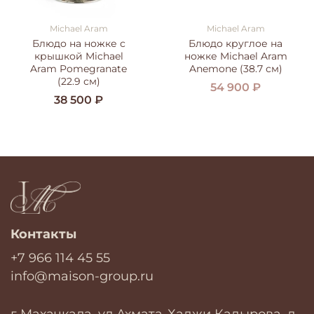
Michael Aram
Michael Aram
Блюдо на ножке с
Блюдо круглое на
крышкой Michael
ножке Michael Aram
Aram Pomegranate
Anemone (38.7 см)
(22.9 см)
54 900 ₽
38 500 ₽
Контакты
+7 966 114 45 55
info@maison-group.ru
г Махачкала, ул Ахмата-Хаджи Кадырова, д