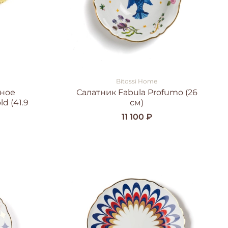
Bitossi Home
чное
Салатник Fabula Profumo (26
d (41.9
см)
11 100 ₽