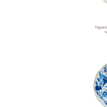
Тарел
M