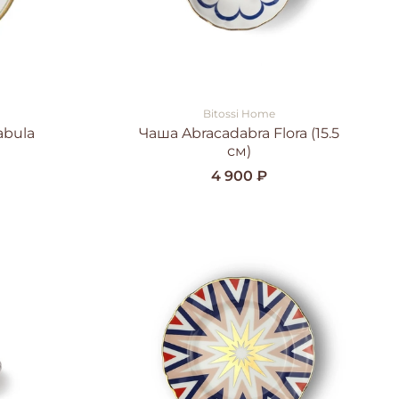
Bitossi Home
abula
Чаша Abracadabra Flora (15.5
см)
4 900 ₽