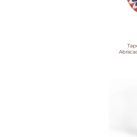
Тар
Abracad