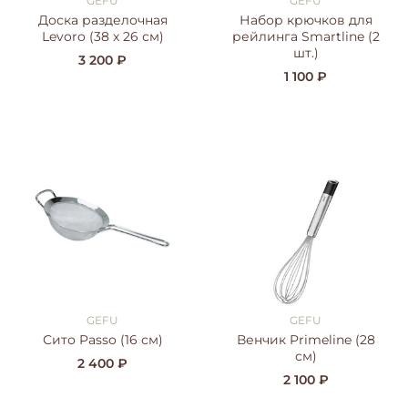
GEFU
GEFU
Доска разделочная
Набор крючков для
Levoro (38 x 26 см)
рейлинга Smartline (2
шт.)
3 200 ₽
1 100 ₽
GEFU
GEFU
Сито Passo (16 см)
Венчик Primeline (28
см)
2 400 ₽
2 100 ₽