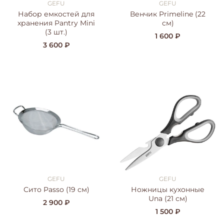
GEFU
GEFU
Набор емкостей для
Венчик Primeline (22
хранения Pantry Mini
см)
(3 шт.)
1 600 ₽
3 600 ₽
GEFU
GEFU
Сито Passo (19 см)
Ножницы кухонные
Una (21 см)
2 900 ₽
1 500 ₽