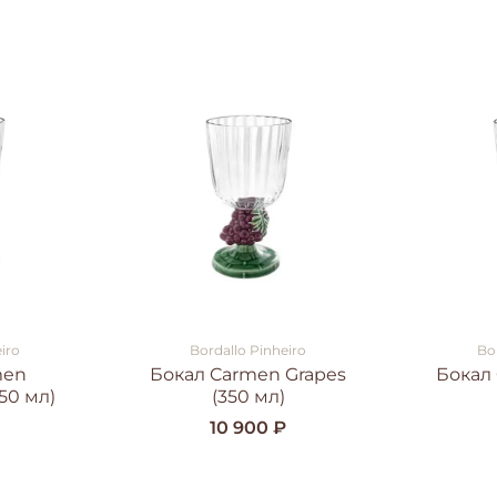
iro
Bordallo Pinheiro
Bo
men
Бокал Carmen Grapes
Бокал
350 мл)
(350 мл)
10 900 ₽