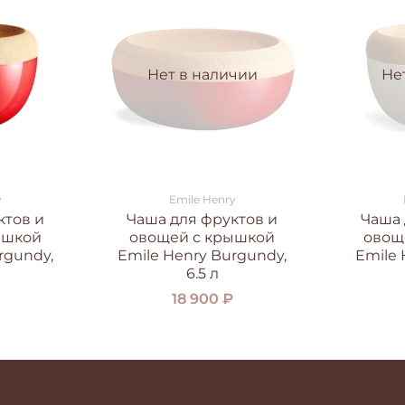
Нет в наличии
Не
y
Emile Henry
ктов и
Чаша для фруктов и
Чаша 
ышкой
овощей с крышкой
овощ
rgundy,
Emile Henry Burgundy,
Emile H
6.5 л
18 900 ₽