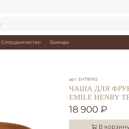
Сотрудничество
Бренды
арт.
EH718765
ЧАША ДЛЯ ФРУ
EMILE HENRY TR
18 900 ₽
В корзин