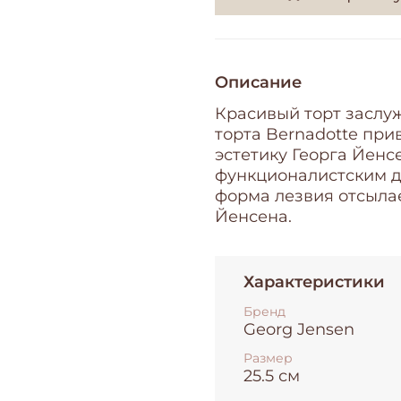
Описание
Красивый торт заслу
торта Bernadotte при
эстетику Георга Йен
функционалистским д
форма лезвия отсылае
Йенсена.
Характеристики
Бренд
Georg Jensen
Размер
25.5 см