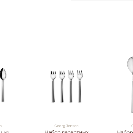
n
Georg Jensen
ьших
Набор десертных
Набор