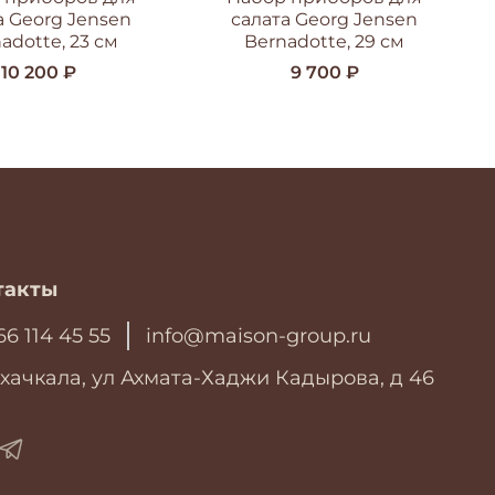
а Georg Jensen
салата Georg Jensen
adotte, 23 см
Bernadotte, 29 см
10 200 ₽
9 700 ₽
такты
66 114 45 55
info@maison-group.ru
хачкала, ул Ахмата-Хаджи Кадырова, д 46