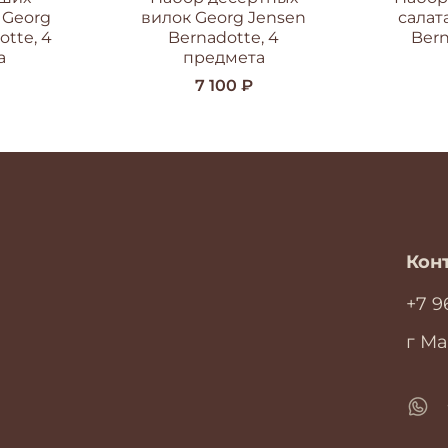
 Georg
вилок Georg Jensen
салат
tte, 4
Bernadotte, 4
Bern
а
предмета
7 100 ₽
Кон
+7 9
г Ма