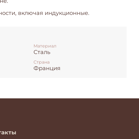
не.
ности, включая индукционные.
Материал
Сталь
Страна
Франция
такты