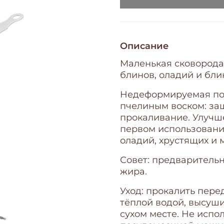
Описание
Маленькая сковорода
блинов, оладий и бли
Недеформируемая посу
пчелиным воском: защ
прокаливание. Улучш
первом использовани
оладий, хрустящих и 
Совет: предваритель
жира.
Уход: прокалить пер
тёплой водой, высуши
сухом месте. Не испо