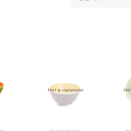
Нет в наличии
Не
iro
Bordallo Pinheiro
Bo