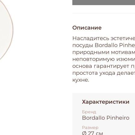
Описание
Насладитесь эстетич
посуды Bordallo Pinh
природными мотивами
неповторимую изюмин
основа гарантирует п
простота ухода дела
кухне.
Характеристики
Бренд
Bordallo Pinheiro
Размер
Ø 27 см