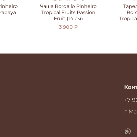
inheiro
Чаша Bordallo Pinheiro
Таре
 Papaya
Tropical Fruits Passion
Bord
Fruit (14 см)
Tropical
3 900 ₽
Кон
+7 9
г Ма