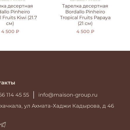
лка десертная
Тарелка десертная
allo Pinheiro
Bordallo Pinheiro
 Fruits Kiwi (21.7
Tropical Fruits Papaya
см)
(21 см)
4 500 ₽
4 500 ₽
такты
66 114 45 55
info@maison-group.ru
хачкала, ул Ахмата-Хаджи Кадырова, д 46