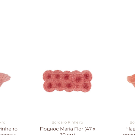
iro
Bordallo Pinheiro
Bo
inheiro
Поднос Maria Flor (47 х
Чаш
алловая
20 см)
оран