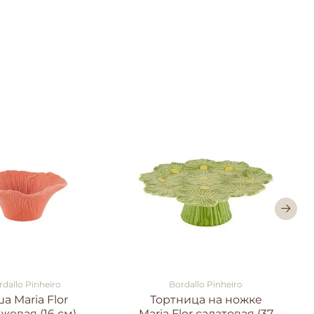
rdallo Pinheiro
Bordallo Pinheiro
а Maria Flor
Тортница на ножке
жевая (16 см)
Maria Flor салатовая (37