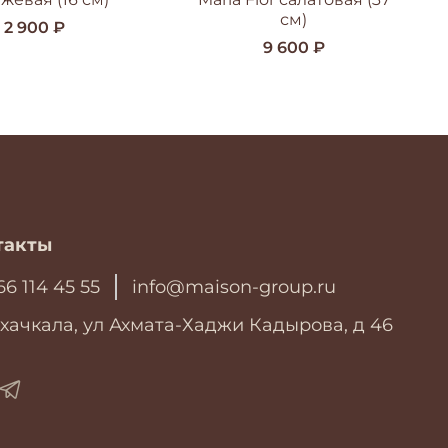
см)
2 900 ₽
9 600 ₽
такты
66 114 45 55
info@maison-group.ru
хачкала, ул Ахмата-Хаджи Кадырова, д 46