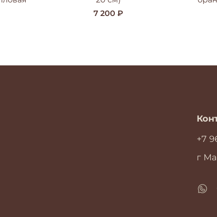
7 200 ₽
Кон
+7 9
г Ма