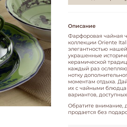
Описание
Фарфоровая чайная ч
коллекции Oriente It
элегантностью нашей
украшенные историче
керамической традиц
каждый раз ослепляют
нотку дополнительно
моментам отдыха. Да
их с чайными блюдца
вариантов, доступных
Обратите внимание, 
продается без подар