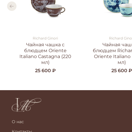
Richard Ginori
Richard Gino
Чайная чашка с
Чайная чаш
блюдцем Oriente
блюдцем Richar
Italiano Castagna (220
Oriente Italiano 
мл)
мл)
25 600 ₽
25 600 
О нас
Контакты