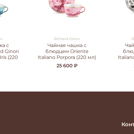
ri
Richard Ginori
R
ка с
Чайная чашка с
Чай
d Ginori
блюдцем Oriente
блю
Iris (220
Italiano Porpora (220 мл)
Italian
25 600 ₽
₽
Кон