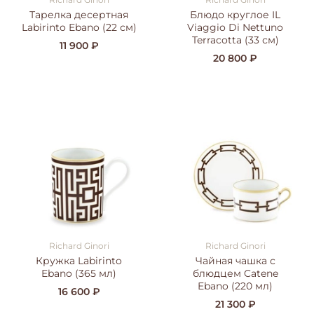
Тарелка десертная
Блюдо круглое IL
Labirinto Ebano (22 см)
Viaggio Di Nettuno
Terracotta (33 см)
11 900 ₽
20 800 ₽
Richard Ginori
Richard Ginori
Кружка Labirinto
Чайная чашка с
Ebano (365 мл)
блюдцем Catene
Ebano (220 мл)
16 600 ₽
21 300 ₽