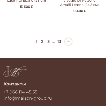
Labirinto Ebano (28 см)
Viaggio Di Nettuno
Amalfi Lemon (24.5 см)
13 600 ₽
10 400 ₽
1
2
3
…
13
Контакты
+7 966 114 45 55
info@maison-group.ru