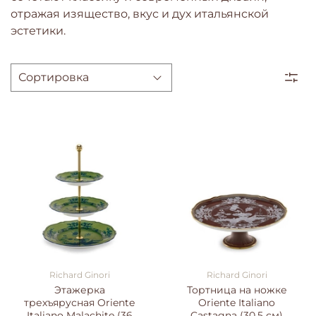
отражая изящество, вкус и дух итальянской
эстетики.
Richard Ginori
Richard Ginori
Этажерка
Тортница на ножке
трехъярусная Oriente
Oriente Italiano
Italiano Malachite (36
Castagna (30.5 см)