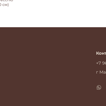
0 см)
Кон
+7 9
г Ма