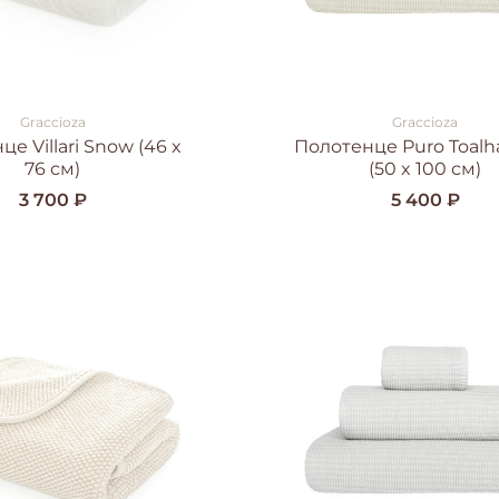
Graccioza
Graccioza
е Villari Snow (46 x
Полотенце Puro Toalh
76 см)
(50 x 100 см)
3 700 ₽
5 400 ₽