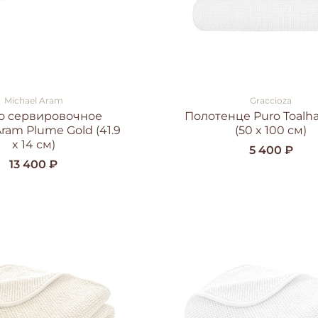
Michael Aram
Graccioza
о сервировочное
Полотенце Puro Toalh
Aram Plume Gold (41.9
(50 x 100 см)
x 14 см)
5 400 ₽
13 400 ₽