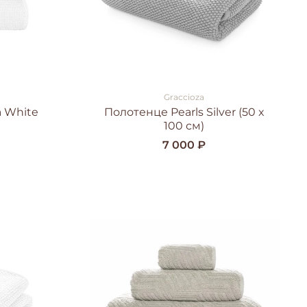
Graccioza
a White
Полотенце Pearls Silver (50 x
100 см)
7 000 ₽