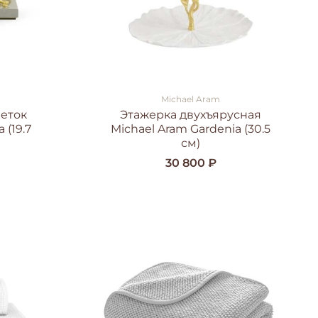
Michael Aram
феток
Этажерка двухъярусная
 (19.7
Michael Aram Gardenia (30.5
см)
30 800 ₽