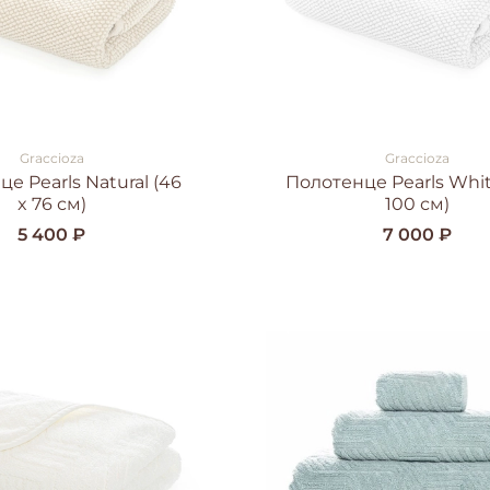
Graccioza
Graccioza
е Pearls Natural (46
Полотенце Pearls Whit
x 76 см)
100 см)
5 400 ₽
7 000 ₽