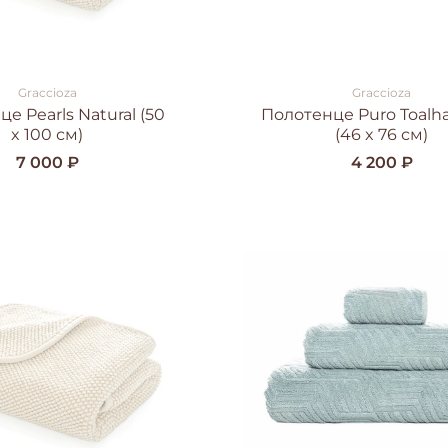
Graccioza
Graccioza
е Pearls Natural (50
Полотенце Puro Toalh
x 100 см)
(46 x 76 см)
7 000 ₽
4 200 ₽