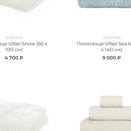
Graccioza
Graccioza
е Villari Snow (50 x
Полотенце Villari Sea M
100 см)
x 140 см)
4 700 ₽
9 000 ₽