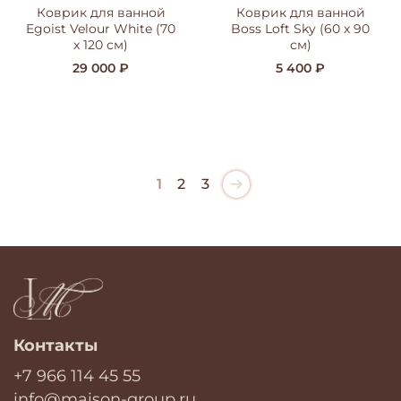
Коврик для ванной
Коврик для ванной
Egoist Velour White (70
Boss Loft Sky (60 х 90
x 120 см)
см)
29 000 ₽
5 400 ₽
1
2
3
Контакты
+7 966 114 45 55
info@maison-group.ru