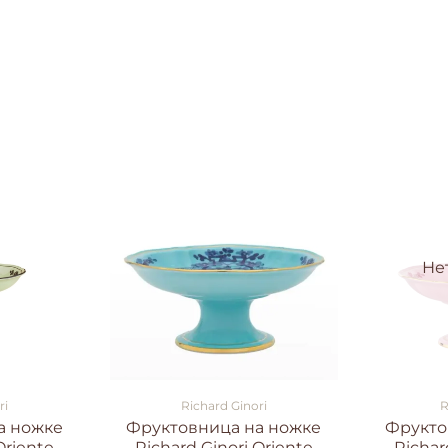
Не
ri
Richard Ginori
R
а ножке
Фруктовница на ножке
Фрукто
Oriente
Richard Ginori Oriente
Richar