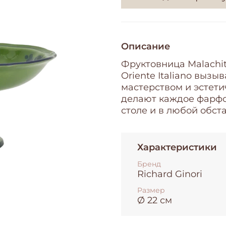
Описание
Фруктовница Malachite
Oriente Italiano выз
мастерством и эстети
делают каждое фарфо
столе и в любой обст
Характеристики
Бренд
Richard Ginori
Размер
Ø 22 см