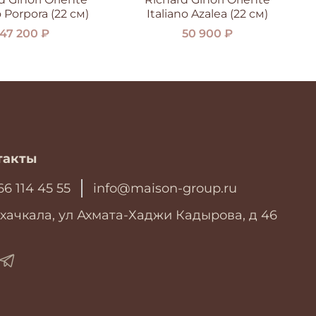
o Porpora (22 см)
Italiano Azalea (22 см)
47 200 ₽
50 900 ₽
такты
66 114 45 55
info@maison-group.ru
хачкала, ул Ахмата-Хаджи Кадырова, д 46