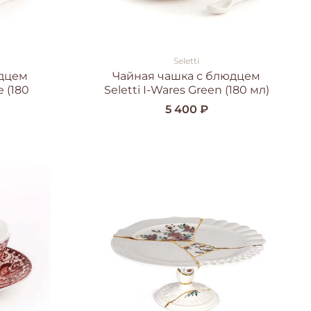
Seletti
юдцем
Чайная чашка с блюдцем
e (180
Seletti I-Wares Green (180 мл)
5 400 ₽