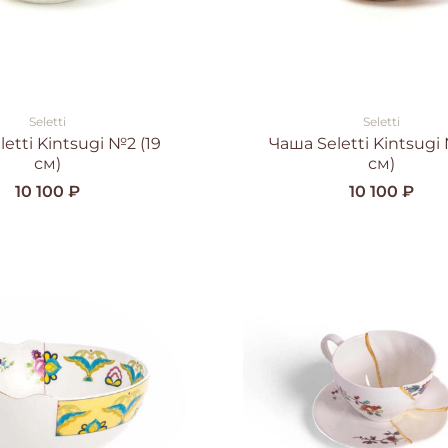
Seletti
Seletti
etti Kintsugi №2 (19
Чаша Seletti Kintsugi 
см)
см)
10 100 ₽
10 100 ₽