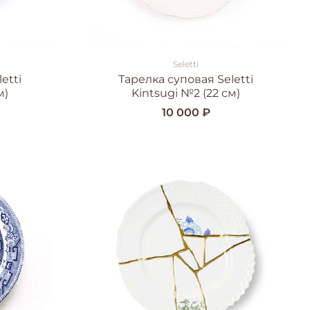
Seletti
etti
Тарелка суповая Seletti
м)
Kintsugi №2 (22 см)
10 000 ₽