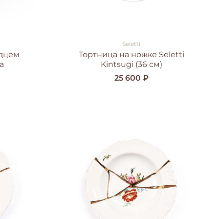
Seletti
юдцем
Тортница на ножке Seletti
ra
Kintsugi (36 см)
25 600 ₽