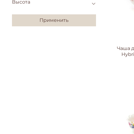
Высота
Применить
Чаша д
Hybri