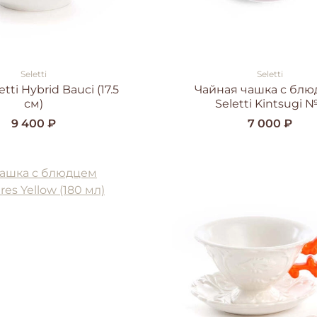
Seletti
Seletti
tti Hybrid Bauci (17.5
Чайная чашка с бл
см)
Seletti Kintsugi 
9 400 ₽
7 000 ₽