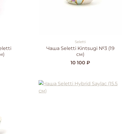
Seletti
letti
Чаша Seletti Kintsugi №3 (19
м)
см)
10 100 ₽