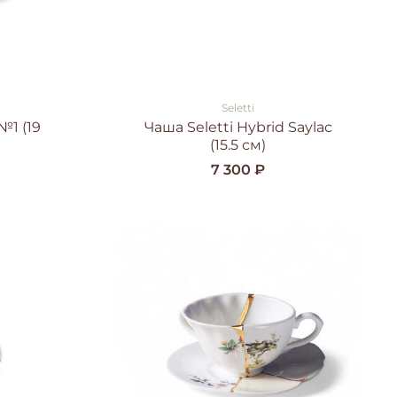
Seletti
№1 (19
Чаша Seletti Hybrid Saylac
(15.5 см)
7 300 ₽