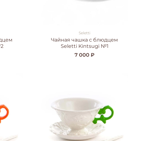
Seletti
юдцем
Чайная чашка с блюдцем
№2
Seletti Kintsugi №1
7 000 ₽